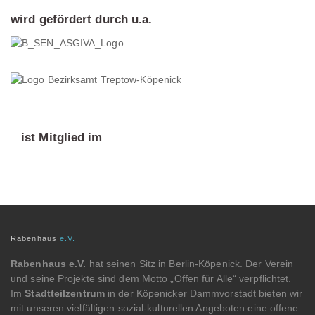
wird gefördert durch u.a.
ist Mitglied im
Rabenhaus
e.V.
Rabenhaus e.V.
hat seinen Sitz in Berlin-Köpenick. Der Verein
und seine Projekte sind dem Motto „Offen für Alle“ verpflichtet.
Im
Stadtteilzentrum
in der Köpenicker Dammvorstadt bieten wir
mit unseren vielfältigen sozial-kulturellen Angeboten eine offene