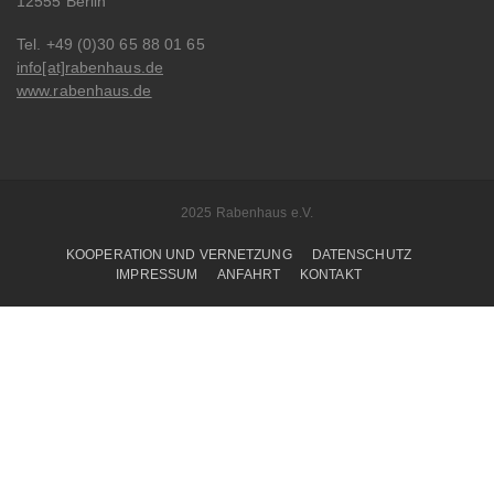
12555 Berlin
Tel. +49 (0)30 65 88 01 65
info[at]rabenhaus.de
www.rabenhaus.de
2025 Rabenhaus e.V.
KOOPERATION UND VERNETZUNG
DATENSCHUTZ
IMPRESSUM
ANFAHRT
KONTAKT