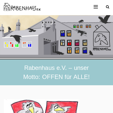
Rabenhaus e.V. – unser
Motto: OFFEN für ALLE!