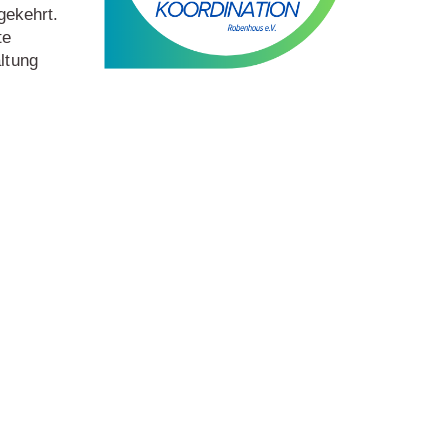
gekehrt.
te
ltung