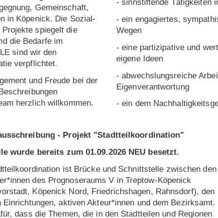
- sinnstiftende Tätigkeiten 
Begegnung, Gemeinschaft,
n in Köpenick. Die Sozial-
- ein engagiertes, sympath
Projekte spiegelt die
Wegen
nd die Bedarfe im
- eine partizipative und w
E sind wir den
eigene Ideen
ie verpflichtet.
- abwechslungsreiche Arbei
agement und Freude bei der
Eigenverantwortung
n Beschreibungen
Team herzlich willkommen.
- ein dem Nachhaltigkeitsg
ausschreibung - Projekt "Stadtteilkoordination"
lle wurde bereits zum 01.09.2026 NEU besetzt.
tteilkoordination ist Brücke und Schnittstelle zwischen den
r*innen des Prognoseraums V in Treptow-Köpenick
rstadt, Köpenick Nord, Friedrichshagen, Rahnsdorf), den
n Einrichtungen, aktiven Akteur*innen und dem Bezirksamt.
afür, dass die Themen, die in den Stadtteilen und Regionen