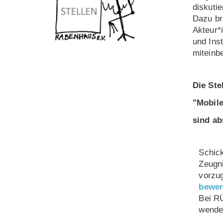
diskuti
Dazu bri
Akteur*
und Inst
miteinb
Die Ste
"Mobile
sind ab
Schick
Zeugni
vorzug
bewe
Bei R
wende