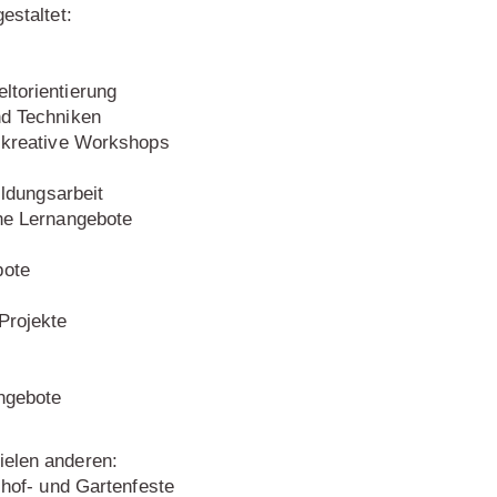
estaltet:
ltorientierung
nd Techniken
, kreative Workshops
ildungsarbeit
che Lernangebote
bote
Projekte
Angebote
ielen anderen:
ulhof- und Gartenfeste