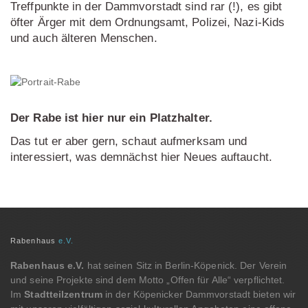
Treffpunkte in der Dammvorstadt sind rar (!), es gibt
öfter Ärger mit dem Ordnungsamt, Polizei, Nazi-Kids
und auch älteren Menschen.
Der Rabe ist hier nur ein Platzhalter.
Das tut er aber gern, schaut aufmerksam und
interessiert, was demnächst hier Neues auftaucht.
Rabenhaus
e.V.
Rabenhaus e.V.
hat seinen Sitz in Berlin-Köpenick. Der Verein
und seine Projekte sind dem Motto „Offen für Alle“ verpflichtet.
Im
Stadtteilzentrum
in der Köpenicker Dammvorstadt bieten wir