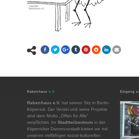
Rabenhaus
e.V.
Eingang 
Rabenhaus e.V.
hat seinen Sitz in Berlin-
Köpenick. Der Verein und seine Projekte
sind dem Motto „Offen für Alle“
verpflichtet. Im
Stadtteilzentrum
in der
Köpenicker Dammvorstadt bieten wir mit
unseren vielfältigen sozial-kulturellen