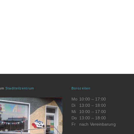
zum
Stadtteilzentrum
Bürozeiten
Mo
10:00 – 17:00
Di
13:00 – 18:00
Mi
10:00 – 17:00
Do
13:00 – 18:00
Fr
nach Vereinbarung