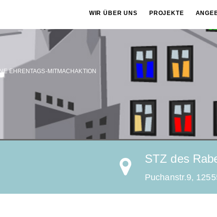
WIR ÜBER UNS
PROJEKTE
ANGE
INE EHRENTAGS-MITMACHAKTION
STZ des Rabe
Puchanstr.9, 1255