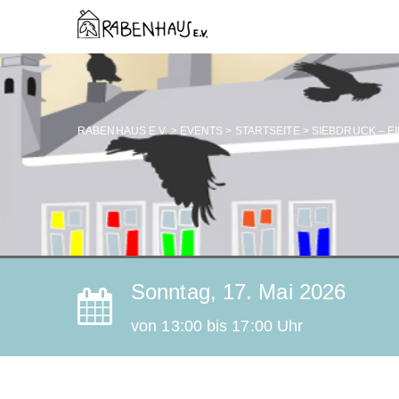
RABENHAUS E.V.
>
EVENTS
>
STARTSEITE
>
SIEBDRUCK – E
Sonntag, 17. Mai 2026
von 13:00 bis 17:00 Uhr