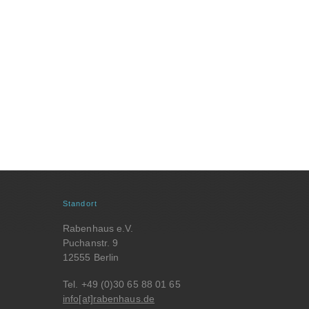
Standort
Rabenhaus e.V.
Puchanstr. 9
12555 Berlin
Tel. +49 (0)30 65 88 01 65
info[at]rabenhaus.de