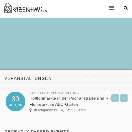
VERANSTALTUNGEN
G
STARTSEITE
,
VERANSTALTUNG
30
es
Hofflohmärkte in der Puchanstraße und RH-
Flohmarkt im ABC-Garten
AUG, 26
Hirschgartenstr. 14, 12555 Berlin
RECENTLY PASSED EVENTS