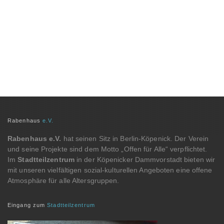
Rabenhaus
e.V.
Rabenhaus e.V.
hat seinen Sitz in Berlin-Köpenick. Der Verein
und seine Projekte sind dem Motto „Offen für Alle“ verpflichtet.
Im
Stadtteilzentrum
in der Köpenicker Dammvorstadt bieten wir
mit unseren vielfältigen sozial-kulturellen Angeboten eine offene
Atmosphäre für alle Altersgruppen.
Eingang zum
Stadtteilzentrum