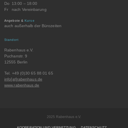
Do
13:00 – 18:00
Fr
nach Vereinbarung
Angebote &
Kurse
auch außerhalb der Bürozeiten
Standort
Rabenhaus e.V.
Puchanstr. 9
12555 Berlin
Tel. +49 (0)30 65 88 01 65
info[at]rabenhaus.de
www.rabenhaus.de
2025 Rabenhaus e.V.
KOOPERATION UND VERNETZUNG
DATENSCHUTZ