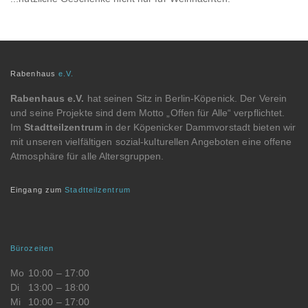
Rabenhaus
e.V.
Rabenhaus e.V.
hat seinen Sitz in Berlin-Köpenick. Der Verein
und seine Projekte sind dem Motto „Offen für Alle“ verpflichtet.
Im
Stadtteilzentrum
in der Köpenicker Dammvorstadt bieten wir
mit unseren vielfältigen sozial-kulturellen Angeboten eine offene
Atmosphäre für alle Altersgruppen.
Eingang zum
Stadtteilzentrum
Bürozeiten
Mo
10:00 – 17:00
Di
13:00 – 18:00
Mi
10:00 – 17:00