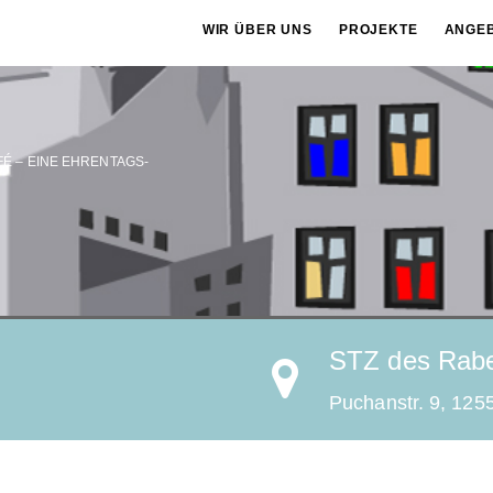
WIR ÜBER UNS
PROJEKTE
ANGE
 – EINE EHRENTAGS-
STZ des Rabe
Puchanstr. 9, 1255