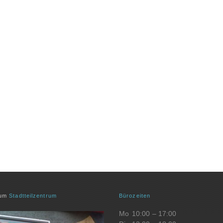
zum
Stadtteilzentrum
Bürozeiten
Mo
10:00 – 17:00