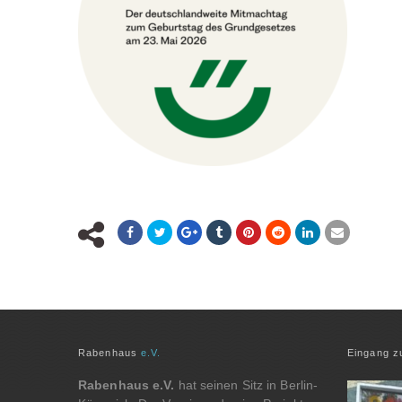
Rabenhaus
e.V.
Eingang 
Rabenhaus e.V.
hat seinen Sitz in Berlin-