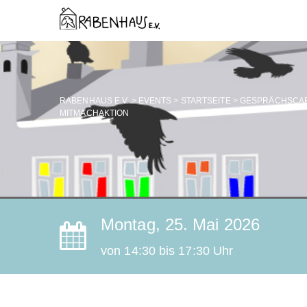
RABENHAUS E.V.
>
EVENTS
>
STARTSEITE
>
GESPRÄCHSCAFÉ
MITMACHAKTION
Montag, 25. Mai 2026
von 14:30 bis 17:30 Uhr